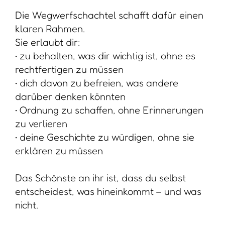
entscheidest, was hineinkommt – und was
nicht.
Wie genau kann eine Wegwerfschachtel
gestaltet werden?
Du brauchst nicht viel: Such dir eine
handliche Schachtel aus, die dir gefällt,
ganz gleich ob es sich um einen
Schuhkarton, eine Holzkiste oder
whatever handelt und nimm dir einen
ruhigen Moment, um sie zu füllen.
Einzig wicht dabei ist, dass du bereit bist,
ehrlich mit dir zu sein und dass du deinem
Umfeld vertraust, dass sie deine
Schachtel im Fall der Fälle respektvoll
behandeln.