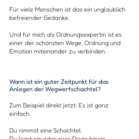
Du nimmst eine Schachtel.
Du legst ein oder zwei Dinge hinein.
Und du spürst wie gut es dir tut, deinen
Erinnerungen einen geschützten Ort zu
geben.
Nicht für die Welt.
Nicht für später.
Nur für dich.
Hast du Fragen oder Anmerkungen dazu,
dann komm gerne auf mich zu.
Ich wünsche dir viel Freude dabei, deine
höchst persönliche Wegwerfschachtel zu
gestalten!