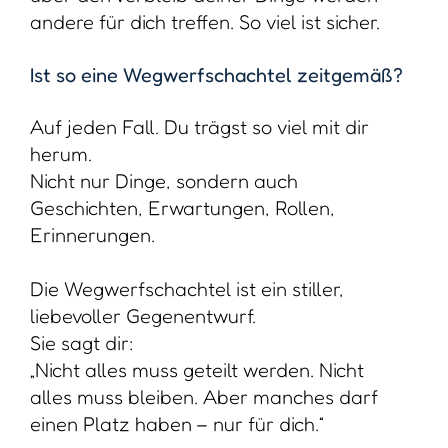
alles muss bleiben. Aber manches darf
einen Platz haben – nur für dich.“
Für viele Menschen ist das ein unglaublich
befreiender Gedanke.
Und für mich als Ordnungsexpertin ist es
einer der schönsten Wege, Ordnung und
Emotion miteinander zu verbinden.
Wann ist ein guter Zeitpunkt für das
Anlegen der Wegwerfschachtel?
Zum Beispiel direkt jetzt. Es ist ganz
einfach.