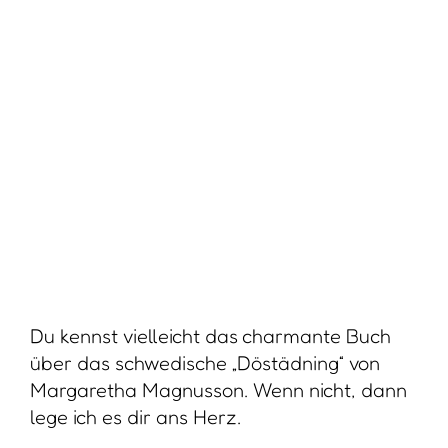
Margaretha Magnusson. Wenn nicht, dann
lege ich es dir ans Herz.
Hier führt die Schwedin ein Konzept ein,
dass ich für unglaublich tröstlich und
befreiend halte: die Wegwerfschachtel.
Diese Schachtel ist für jene Erinnerungen
gedacht, die du mit niemanden teilen
kannst – oder vielleicht auch gar nicht
teilen willst: Kleine Zettel, alte
Eintrittskarten oder Handschmeichler, ein
Foto, das nur für dich Bedeutung hat, ein
Brief, den niemand sonst verstehen würde.
Es sind diejenigen Dinge, die äußerlich
wertlos wirken, aber innerlich eine ganze
Welt in dir öffnen.