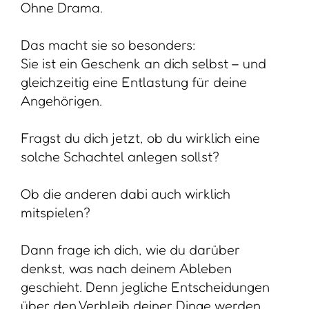
denkst, was nach deinem Ableben
geschieht. Denn jegliche Entscheidungen
über den Verbleib deiner Dinge werden
andere für dich treffen. So viel ist sicher.
Ist so eine Wegwerfschachtel zeitgemäß?
Auf jeden Fall. Du trägst so viel mit dir
herum.
Nicht nur Dinge, sondern auch
Geschichten, Erwartungen, Rollen,
Erinnerungen.
Die Wegwerfschachtel ist ein stiller,
liebevoller Gegenentwurf.
Sie sagt dir:
„Nicht alles muss geteilt werden. Nicht