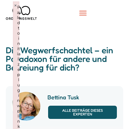
×
F
ai
le
d
t
o
i
n
Die Wegwerfschachtel – ein
it
ia
Paradoxon für andere und
li
z
Befreiung für dich?
e
p
l
u
g
i
Bettina Tusk
n:
w
ALLE BEITRÄGE DIESES
p
EXPERTEN
li
n
k