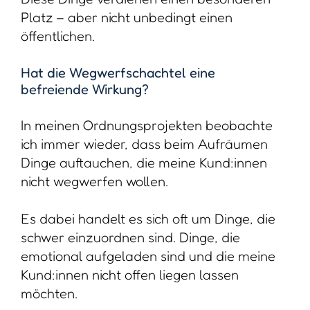
Kund:innen nicht offen liegen lassen
möchten.
Die Wegwerfschachtel schafft dafür einen
klaren Rahmen.
Sie erlaubt dir:
• zu behalten, was dir wichtig ist, ohne es
rechtfertigen zu müssen
• dich davon zu befreien, was andere
darüber denken könnten
• Ordnung zu schaffen, ohne Erinnerungen
zu verlieren
• deine Geschichte zu würdigen, ohne sie
erklären zu müssen
Das Schönste an ihr ist, dass du selbst