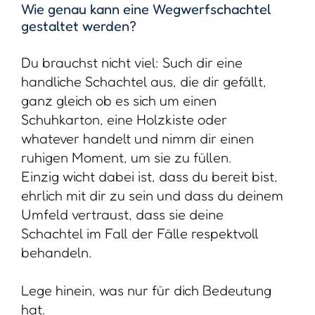
Lege hinein, was nur für dich Bedeutung
hat.
Nicht für deine Kinder.
Nicht für deinen Partner.
Nicht für die Nachwelt.
Nur für dich.
Das kann sein:
• ein Liebesbrief aus einer Zeit, über die du
heute lächelst
• ein Foto, das niemand sonst schön findet
• ein Objekt, das dich an einen
Wendepunkt erinnert
• ein Zettel, auf dem ein Satz steht, der
dein Leben verändert hat