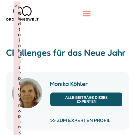
×
F
ai
le
d
t
o
i
n
Challenges für das Neue Jahr
it
ia
li
z
e
p
Monika Köhler
l
u
g
ALLE BEITRÄGE DIESES
i
EXPERTEN
n:
w
p
>> ZUM EXPERTEN PROFIL
li
n
k