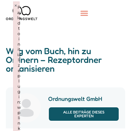
×
F
ai
le
d
t
o
i
n
Weg vom Buch, hin zu
it
ia
Ordnern – Rezeptordner
li
z
organisieren
e
p
l
u
g
i
Ordnungswelt GmbH
n:
w
ALLE BEITRÄGE DIESES
p
EXPERTEN
li
n
k