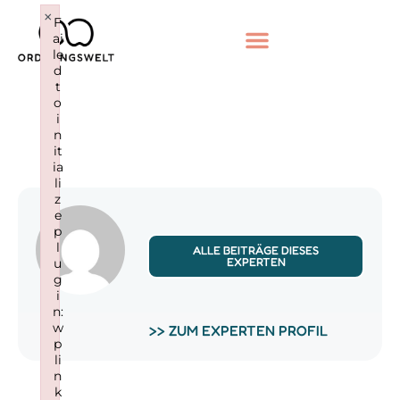
×
F
ai
le
d
t
o
i
n
it
ia
li
z
e
p
l
ALLE BEITRÄGE DIESES
EXPERTEN
u
g
i
n:
w
>> ZUM EXPERTEN PROFIL
p
li
n
k