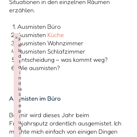
Situationen in den einzelnen Räumen
erzählen.
Ausmisten Büro
Ausmisten
Küche
×
F
Ausmisten Wohnzimmer
ai
le
Ausmisten Schlafzimmer
d
Entscheidung – was kommt weg?
t
o
Wie ausmisten?
i
n
it
ia
li
Ausmisten im Büro
z
e
p
Bei mir wird dieses Jahr beim
l
u
Frühjahrsputz ordentlich ausgemistet. Ich
g
möchte mich einfach von einigen Dingen
i