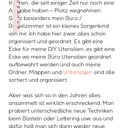
n:
trennen, die seit einiger Zeit nur noch eine
w
Aufgabe haben – Platz wegnehmen.
p
li
Ganz besonders mein Büro /
n
Bastelzimmer ist ein kleines Sorgenkind
k
von mir. Ich habe hier zwar alles schon
Failed to initialize plugin: wplink
organisiert und geordnet. Es gibt eine
Ecke für meine DIY Utensilien, es gibt eine
Ecke wo meine Büro Utensilien geordnet
aufbewahrt werden und auch meine
Ordner, Mappen und
Unterlagen
sind alle
sortiert und organisiert.
Aber was sich so in den Jahren alles
ansammelt ist wirklich erschreckend. Man
probiert unterschiedliche neue Techniken
beim Basteln oder Lettering usw. aus und
dafür holt man sich dann wieder neue