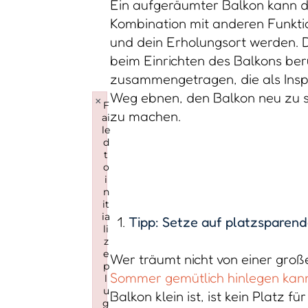
Ein aufgeräumter Balkon kann du
Kombination mit anderen Funkti
und dein Erholungsort werden. D
beim Einrichten des Balkons berü
zusammengetragen, die als Inspi
Weg ebnen, den Balkon neu zu st
×
F
zu machen.
ai
le
d
t
o
i
n
it
ia
Tipp: Setze auf platzsparen
li
z
e
Wer träumt nicht von einer groß
p
Sommer gemütlich hinlegen kann
l
u
Balkon klein ist, ist kein Platz 
g