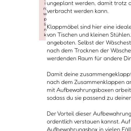
ungeplant werden, damit trotz a
i
n:
verbracht werden kann.
w
p
li
Klappmöbel sind hier eine ideal
n
von Tischen und kleinen Stühle
k
Failed to initialize plugin: wplink
angeboten. Selbst der Wäschest
nach dem Trocknen der Wäsche 
werdenden Raum für andere Din
Damit deine zusammengeklappt
nach dem Zusammenklappen an 
mit Aufbewahrungsboxen arbeiten
sodass du sie passend zu deine
Der Vorteil dieser Aufbewahrungs
ordentlich verstauen kannst. Auf
Aufbewahrungsbox in vielen Fälle