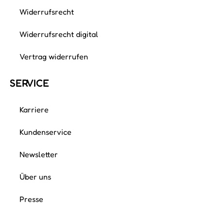
Friederike Ascher
Alles in Ordnung? Lässt sich einrichten! Ich bin
Frieda, TÜV-geprüfte Ordnungsexpertin, KonMari®
Consultant und zertifizierte Feng-Shui- und
Einrichtungsberaterin aus Köln. Nach Jahren als
Lehrerin und…