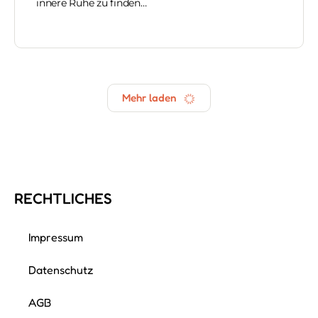
innere Ruhe zu finden…
Andrea Auer
Rückblickend war mein Leben wohl die beste
Vorbereitung auf meinen heutigen Beruf. Ob
Schule, Selbstständigkeit oder Mutter mit zwei
Töchtern – ich habe überall gelernt,…