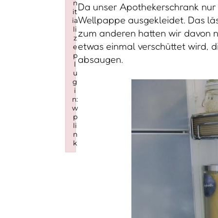
n
Da unser Apothekerschrank nur G
it
Wellpappe ausgekleidet. Das läs
ia
li
zum anderen hatten wir davon no
z
etwas einmal verschüttet wird,
e
p
absaugen.
l
u
g
i
n:
w
p
li
n
k
Failed to initialize plugin: wplink