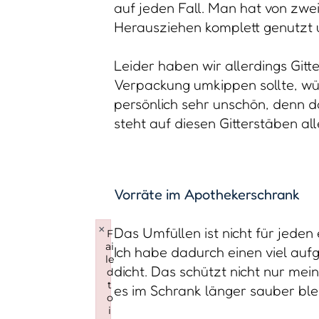
auf jeden Fall. Man hat von zwei
Herausziehen komplett genutzt 
Leider haben wir allerdings Gitt
Verpackung umkippen sollte, würd
persönlich sehr unschön, denn 
steht auf diesen Gitterstäben all
Vorräte im Apothekerschrank
×
Das Umfüllen ist nicht für jeden
F
ai
Ich habe dadurch einen viel au
le
dicht. Das schützt nicht nur mein
d
t
es im Schrank länger sauber blei
o
i