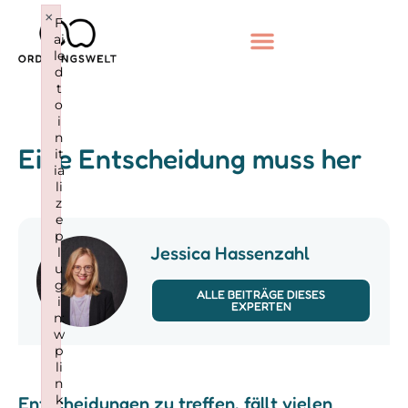
×
F
ai
le
d
t
o
i
n
Eine Entscheidung muss her
it
ia
li
z
e
p
Jessica Hassenzahl
l
u
g
ALLE BEITRÄGE DIESES
i
EXPERTEN
n:
w
p
li
n
k
Entscheidungen zu treffen, fällt vielen