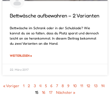
Bettwäsche aufbewahren – 2 Varianten
Bettwäsche im Schrank oder in der Schublade? Wie
kannst du sie so falten, dass du Platz sparst und dennoch
leicht an sie herankommst. In diesem Beitrag bekommst
du zwei Varianten an die Hand.
WEITERLESEN »
22. März 2017
« Voriger
1
2
3
4
5
6
7
8
9
10
11
12
13
14
15
16
17
Nächster »