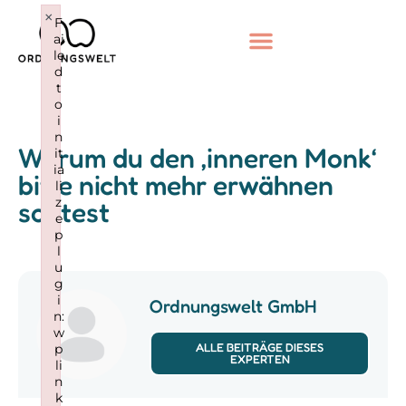
×
F
ai
le
d
t
o
i
n
Warum du den ‚inneren Monk‘
it
ia
bitte nicht mehr erwähnen
li
z
solltest
e
p
l
u
g
i
Ordnungswelt GmbH
n:
w
ALLE BEITRÄGE DIESES
p
EXPERTEN
li
n
k