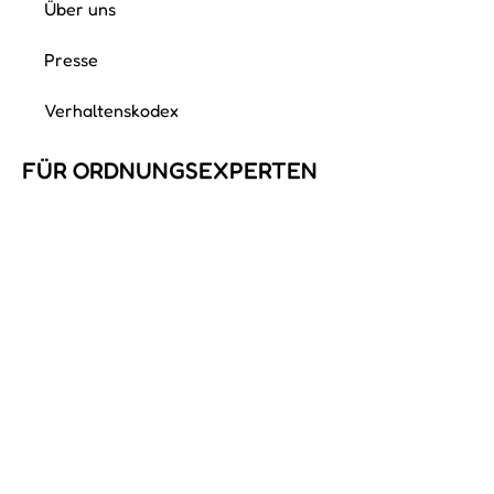
Über uns
Presse
Verhaltenskodex
FÜR ORDNUNGS­EXPERTEN
Mitglied werden
Ordnungscoach werden
Support
Login
Alle Preise in Euro inkl. gesetzl. Mehrwertsteuer zzgl.
Versandkosten, wenn nicht anders beschrieben.