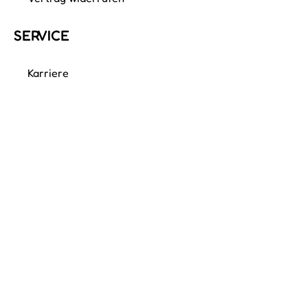
SERVICE
Karriere
Kundenservice
Newsletter
Über uns
Presse
Verhaltenskodex
FÜR ORDNUNGS­EXPERTEN
Mitglied werden