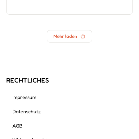
Cinzia Sollai
Mit meiner kleinen Familie lebe ich in Rheinberg
am schönen Niederrhein. Ich liebe es zu singen, zu
lachen und unter lustigen und fröhlichen
Menschen zu…