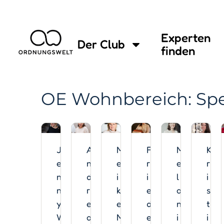
Experten
Der Club
finden
OE Wohnbereich:
Sp
J
A
M
F
M
K
e
n
e
r
e
r
n
d
i
i
l
i
n
r
k
e
a
s
y
e
e
d
n
t
W
a
M
e
i
i