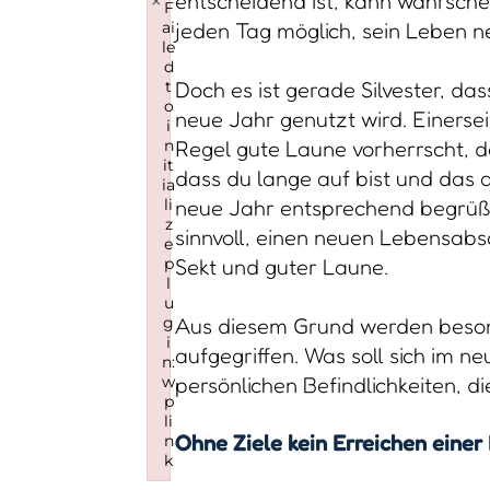
×
entscheidend ist, kann wahrschei
F
ai
jeden Tag möglich, sein Leben n
le
d
t
Doch es ist gerade Silvester, da
o
neue Jahr genutzt wird. Einersei
i
n
Regel gute Laune vorherrscht, da
it
dass du lange auf bist und das 
ia
li
neue Jahr entsprechend begrüß
z
sinnvoll, einen neuen Lebensabs
e
p
Sekt und guter Laune.
l
u
g
Aus diesem Grund werden beson
i
aufgegriffen. Was soll sich im 
n:
w
persönlichen Befindlichkeiten, di
p
li
Ohne Ziele kein Erreichen einer
n
k
Failed to initialize plugin: wplink