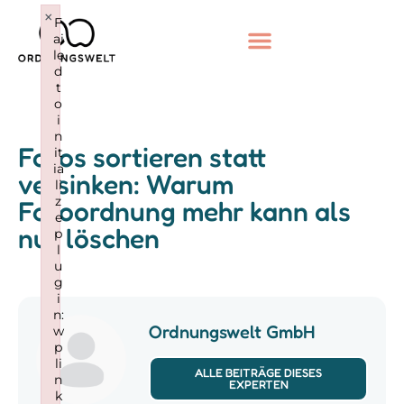
×
F
ai
le
d
t
o
i
n
Fotos sortieren statt
it
ia
versinken: Warum
li
z
Fotoordnung mehr kann als
e
nur löschen
p
l
u
g
i
n:
Ordnungswelt GmbH
w
p
li
ALLE BEITRÄGE DIESES
n
EXPERTEN
k