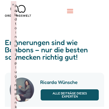
×
F
ai
le
d
t
o
i
n
Erinnerungen sind wie
it
ia
Bonbons – nur die besten
li
z
schmecken richtig gut!
e
p
l
u
g
i
Ricarda Wünsche
n:
w
ALLE BEITRÄGE DIESES
p
EXPERTEN
li
n
k