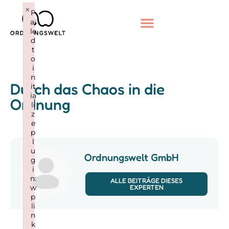
×
F
ai
le
d
t
o
i
n
Durch das Chaos in die
it
ia
Ordnung
li
z
e
p
l
u
Ordnungswelt GmbH
g
i
n:
ALLE BEITRÄGE DIESES
w
EXPERTEN
p
li
n
k