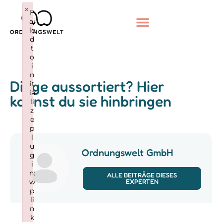
×
F
ai
le
d
t
o
i
n
Dinge aussortiert? Hier
it
ia
kannst du sie hinbringen
li
z
e
p
l
u
Ordnungswelt GmbH
g
i
n:
ALLE BEITRÄGE DIESES
w
EXPERTEN
p
li
n
k