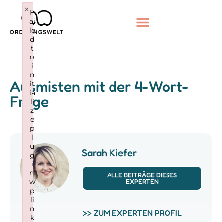
×
F
ai
le
d
t
o
i
n
Ausmisten mit der 4-Wort-
it
ia
Frage
li
z
e
p
l
u
Sarah Kiefer
g
i
n:
ALLE BEITRÄGE DIESES
w
EXPERTEN
p
li
n
>> ZUM EXPERTEN PROFIL
k