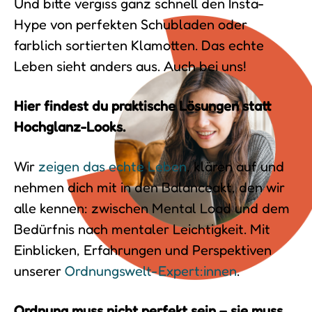
Und bitte vergiss ganz schnell den Insta-
Hype von perfekten Schubladen oder
farblich sortierten Klamotten. Das echte
Leben sieht anders aus. Auch bei uns!
Hier findest du praktische Lösungen statt
Hochglanz-Looks.
Wir
zeigen das echte Leben
, klären auf und
nehmen dich mit in den Balanceakt, den wir
alle kennen: zwischen Mental Load und dem
Bedürfnis nach mentaler Leichtigkeit. Mit
Einblicken, Erfahrungen und Perspektiven
unserer
Ordnungswelt-Expert:innen
.
Ordnung muss nicht perfekt sein – sie muss