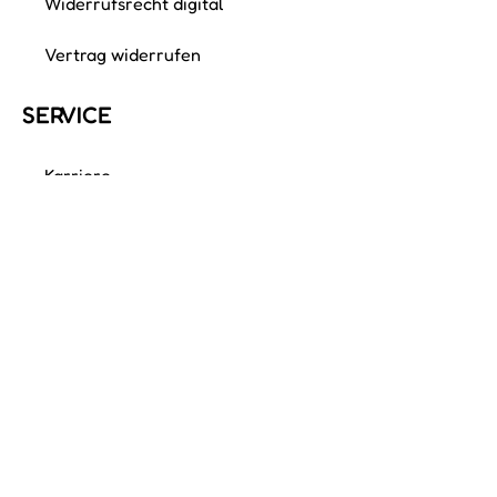
Widerrufsrecht digital
Vertrag widerrufen
SERVICE
Karriere
Kundenservice
Newsletter
Über uns
Presse
Verhaltenskodex
FÜR ORDNUNGS­EXPERTEN