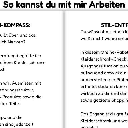
So kannst du mit mir Arbeiten
-KOMPASS:
STIL-ENT
Du wünscht dir einen k
uillt über und das
weißt nicht wo du anfa
lich Nerven?
In diesem Online-Paket
Beratung begleite ich
Kleiderschrank-Checkl
 einem Kleiderschrank,
Ausgangssituation zu 
st.
aufbauend entwickeln w
und erstellen ein Pint
 wir: Ausmisten mit
erhältst dadurch konkr
Ordnungsstruktur,
wirklich zu dir und de
 Produkte sowie die
sowie gezielte Shoppin
ter Teile.
Das Ergebnis: du greif
mpo und die
Kleiderschrank und wei
n sind jederzeit
anziehst.