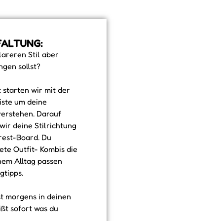
FALTUNG:
lareren Stil aber
ngen sollst?
 starten wir mit der
iste um deine
verstehen. Darauf
ir deine Stilrichtung
erest-Board. Du
ete Outfit- Kombis die
inem Alltag passen
gtipps.
st morgens in deinen
ßt sofort was du