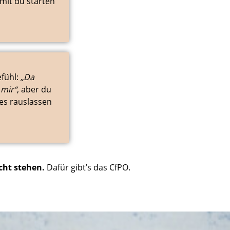
omit du starten
fühl:
„Da
 mir“
, aber du
 es rauslassen
icht stehen.
Dafür gibt’s das CfPO.