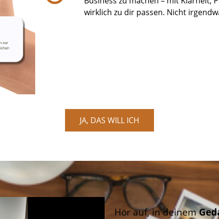
Business zu machen – mit Klarheit, 
wirklich zu dir passen. Nicht irgendw
JA, DAS WILL ICH
Hör auf, in deinem
Ged