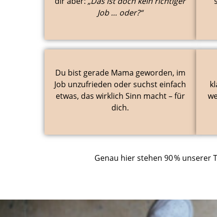
dir aber:
„Das ist doch kein richtiger
Job … oder?“
Du bist gerade Mama geworden, im
Job unzufrieden oder suchst einfach
k
etwas, das wirklich Sinn macht – für
we
dich.
Genau hier stehen 90 % unserer T