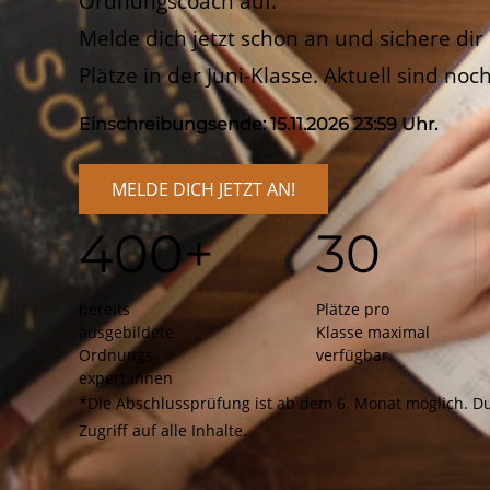
Ordnungscoach auf.
Melde dich jetzt schon an und sichere dir
Plätze in der Juni-Klasse. Aktuell sind noch
Einschreibungsende: 15.11.2026 23:59 Uhr.
MELDE DICH JETZT AN!
400+
30
bereits
Plätze pro
ausgebildete
Klasse maximal
Ordnungs­
verfügbar
expert:innen
*Die Abschlussprüfung ist ab dem 6. Monat möglich. D
Zugriff auf alle Inhalte.