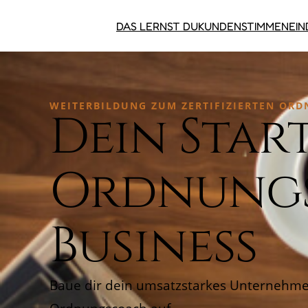
DAS LERNST DU
KUNDEN­STIMMEN
EIN
WEITERBILDUNG ZUM ZERTIFIZIERTEN OR
Dein Start
Ordnung
Business
Baue dir dein umsatzstarkes Unternehme