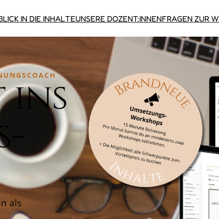
BLICK IN DIE INHALTE
UNSERE DOZENT:INNEN
FRAGEN ZUR W
DNUNGS­COACH
 ins
s-
n als