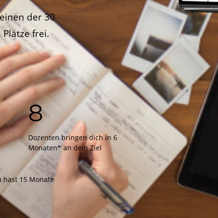
 einen der 30
 Plätze frei.
8
Dozenten bringen dich in 6
Monaten* an dein Ziel
u hast 15 Monate