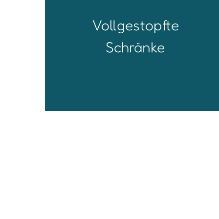
...mit 5‭ ‬Größen Kinderkleidung sowie
überfüllte Regale und Schubladen‭:
Vollgestopfte
‬All das treibt dich in den Wahnsinn‭,
‬doch du kommst einfach nicht mehr‭
Schränke
‬hinterher‭. ‬In diesem Durcheinander
den Überblick zu behalten‭? ‬Mission
Impossible‭!‬