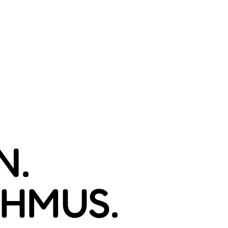
N.
THMUS.